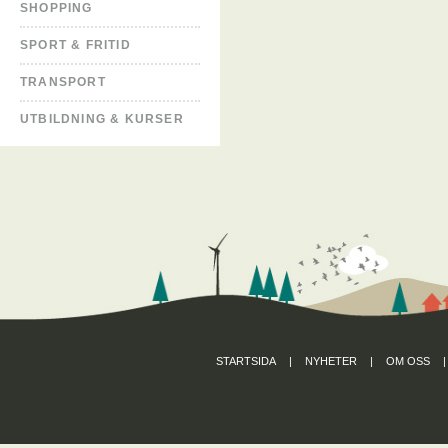
SHOPPING
SPORT & FRITID
TRANSPORT
UTBILDNING & KURSER
STARTSIDA
|
NYHETER
|
OM OSS