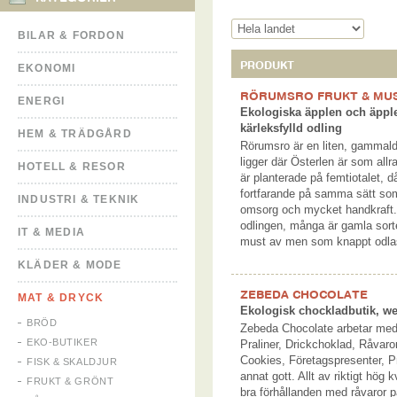
BILAR & FORDON
PRODUKT
EKONOMI
RÖRUMSRO FRUKT & MU
ENERGI
Ekologiska äpplen och äpp
kärleksfylld odling
HEM & TRÄDGÅRD
Rörumsro är en liten, gammal
ligger där Österlen är som all
HOTELL & RESOR
är planterade på femtiotalet, 
fortfarande på samma sätt som
INDUSTRI & TEKNIK
omsorg och mycket handkraft. 
odlingen, många är gamla sorte
IT & MEDIA
must av men som knappt odla
KLÄDER & MODE
ZEBEDA CHOCOLATE
MAT & DRYCK
Ekologisk chockladbutik, w
BRÖD
Zebeda Chocolate arbetar med
EKO-BUTIKER
Praliner, Drickchoklad, Råvar
Cookies, Företagspresenter, 
FISK & SKALDJUR
annat gott. Allt av riktigt hög k
FRUKT & GRÖNT
bra förhållanden med råvaror p