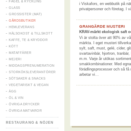
FÅGEL & KYCKLING
i Viskafors, en webbutik på nät
GLASS
privatpersoner och företag. I 
GROSSISTER (MAT)
GÅRDSBUTIKER
GRANGÄRDE MUSTERI
HEMLEVERANS
KRAV-märkt ekologisk saft o
HÄLSOKOST & TILLSKOTT
Vi är stolta över att 90% av v
KAFFE, TE & KRYDDOR
märkta. I eget musteri tillverk
KÖTT
sylt, saft, must, gelé, cider,
MATAFFÄRER
svartavinbär, hjortron, tranbär,
m.m. Varje år utökas sortime
MEJERI
smakkombinationer. Med egna o
MIDDAGSPRENUMERATION
förädlingsprocesser och så få
STORKÖKSLEVERANTÖRER
arbetar vi…
SÖTSAKER & SNACKS
VEGETARISKT & VEGAN
ÄGG
ÖL & VIN
ÖVRIGA DRYCKER
ÖVRIGA MATVAROR
RESTAURANG & NÖJEN