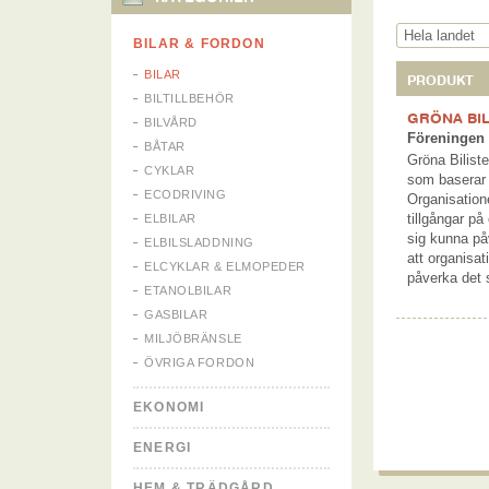
BILAR & FORDON
BILAR
PRODUKT
BILTILLBEHÖR
GRÖNA BI
BILVÅRD
Föreningen f
BÅTAR
Gröna Bilist
CYKLAR
som baserar 
ECODRIVING
Organisation
tillgångar på
ELBILAR
sig kunna påv
ELBILSLADDNING
att organisa
ELCYKLAR & ELMOPEDER
påverka det 
ETANOLBILAR
GASBILAR
MILJÖBRÄNSLE
ÖVRIGA FORDON
EKONOMI
ENERGI
HEM & TRÄDGÅRD