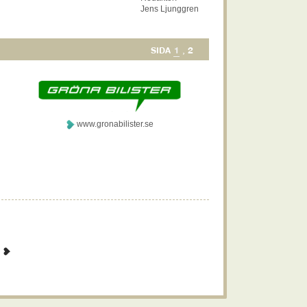
Jens Ljunggren
1
2
SIDA
,
www.gronabilister.se