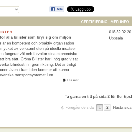
CERTIFIERING
MER INFO
LISTER
018-32 02 20
ör alla bilister som bryr sig om miljön
Uppsala
er är en kompetent och proaktiv organisation
mycket av verksamheten på ideella insatser.
en fungerar väl och förvaltar sina ekonomiska
 ett bra sätt. Gröna Bilister har i hög grad visat
erka bilindustrin i grön riktning. Det är troligt
tionen även i framtiden kommer att kunna
svenska transportsystemet i en…
Läs mer...
Ta gärna en titt på sida 2 för fler tips!
Föregående sida
1
2
Nästa sida