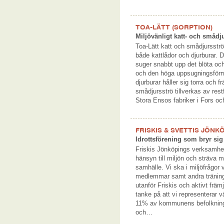
TOA-LÄTT (SORPTION)
Miljövänligt katt- och smådj
Toa-Lätt katt och smådjursströ 
både kattlådor och djurburar.
suger snabbt upp det blöta och 
och den höga uppsugningsförmåg
djurburar håller sig torra och f
smådjursströ tillverkas av res
Stora Ensos fabriker i Fors o
FRISKIS & SVETTIS JÖNK
Idrottsförening som bryr si
Friskis Jönköpings verksamhe
hänsyn till miljön och sträva mo
samhälle. Vi ska i miljöfrågor v
medlemmar samt andra tränin
utanför Friskis och aktivt främ
tanke på att vi representerar 
11% av kommunens befolkning,
och…