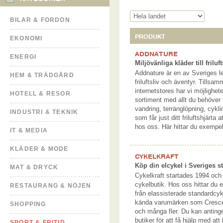
BILAR & FORDON
PRODUKT
EKONOMI
ADDNATURE
ENERGI
Miljövänliga kläder till friluf
Addnature är en av Sveriges l
HEM & TRÄDGÅRD
friluftsliv och äventyr. Tills
internetstores har vi möjlighete
HOTELL & RESOR
sortiment med allt du behöver f
vandring, terränglöpning, cykl
INDUSTRI & TEKNIK
som får just ditt friluftshjärta 
hos oss. Här hittar du exempe
IT & MEDIA
KLÄDER & MODE
CYKELKRAFT
Köp din elcykel i Sveriges s
MAT & DRYCK
Cykelkraft startades 1994 och 
cykelbutik. Hos oss hittar du et
RESTAURANG & NÖJEN
från elassisterade standardcykl
kända varumärken som Cresce
SHOPPING
och många fler. Du kan antin
butiker för att få hjälp med att h
SPORT & FRITID