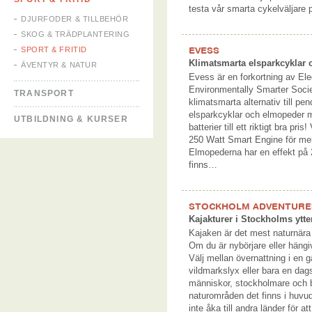
testa vår smarta cykelväljare
DJURFODER & TILLBEHÖR
SKOG & TRÄDPLANTERING
EVESS
SPORT & FRITID
Klimatsmarta elsparkcyklar
ÄVENTYR & NATUR
Evess är en forkortning av Elec
Environmentally Smarter Society
TRANSPORT
klimatsmarta alternativ till pen
elsparkcyklar och elmopeder
UTBILDNING & KURSER
batterier till ett riktigt bra pr
250 Watt Smart Engine för mer
Elmopederna har en effekt på
finns…
STOCKHOLM ADVENTURE
Kajakturer i Stockholms ytt
Kajaken är det mest naturnära 
Om du är nybörjare eller hängiv
Välj mellan övernattning i en g
vildmarkslyx eller bara en dagstu
människor, stockholmare och 
naturområden det finns i huv
inte åka till andra länder för a