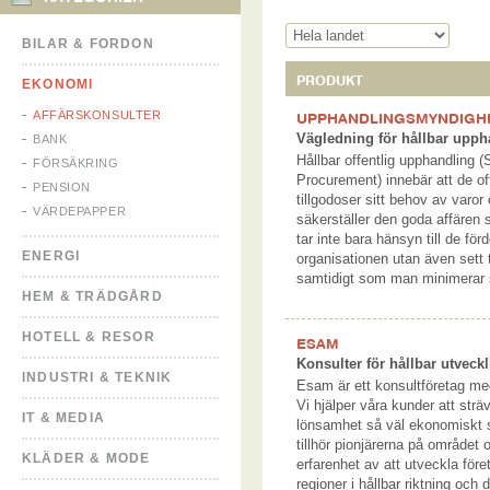
BILAR & FORDON
PRODUKT
EKONOMI
AFFÄRSKONSULTER
UPPHANDLINGSMYNDIGH
Vägledning för hållbar upph
BANK
Hållbar offentlig upphandling (
FÖRSÄKRING
Procurement) innebär att de o
PENSION
tillgodoser sitt behov av varor
VÄRDEPAPPER
säkerställer den goda affären s
tar inte bara hänsyn till de för
ENERGI
organisationen utan även sett ti
samtidigt som man minimerar 
HEM & TRÄDGÅRD
HOTELL & RESOR
ESAM
Konsulter för hållbar utveck
INDUSTRI & TEKNIK
Esam är ett konsultföretag med
Vi hjälper våra kunder att sträv
IT & MEDIA
lönsamhet så väl ekonomiskt s
tillhör pionjärerna på området 
KLÄDER & MODE
erfarenhet av att utveckla före
regioner i hållbar riktning och 