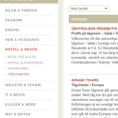
BILAR & FORDON
PRODUKT
EKONOMI
CENTRALENS RESEBUTIK
ENERGI
Proffs på tågresor – både i 
Välkommen till den personliga 
HEM & TRÄDGÅRD
tågresor – både i Sverige och 
Resebutik är f.d. SJ Resebuti
HOTELL & RESOR
drivs i privat regi. Vi har lång
BUSS, TÅG & FLYG
kunnande, särskilt om utlandsr
Centralstationen i Kalmar. Vä
HOTELL & KONFERENS
RESEBYRÅER
TÅGCHARTER
GRAND TOURS
Tågcharter i Europa
INDUSTRI & TEKNIK
Grand Tours tågresor går gen
IT & MEDIA
städer. Med tåg har du gott om 
natursköna resvägen ner till s
förflyttningen är en ovanligt h
KLÄDER & MODE
Utflykter till kulturstäder och 
som går till södra Europas vac
MAT & DRYCK