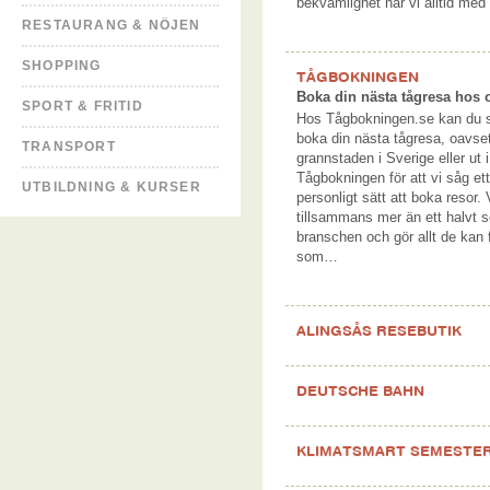
bekvämlighet har vi alltid med
RESTAURANG & NÖJEN
SHOPPING
TÅGBOKNINGEN
Boka din nästa tågresa hos 
SPORT & FRITID
Hos Tågbokningen.se kan du s
boka din nästa tågresa, oavsett
TRANSPORT
grannstaden i Sverige eller ut i
Tågbokningen för att vi såg et
UTBILDNING & KURSER
personligt sätt att boka resor.
tillsammans mer än ett halvt s
branschen och gör allt de kan f
som…
ALINGSÅS RESEBUTIK
DEUTSCHE BAHN
KLIMATSMART SEMESTE