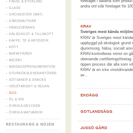
företaget i dalarna som produ
FÅGEL & KYCKLING
andra ord står företaget för 
GLASS
GROSSISTER (MAT)
GÅRDSBUTIKER
KRAV
HEMLEVERANS
Sveriges mest kända miljöm
HÄLSOKOST & TILLSKOTT
KRAV är Sveriges mest kända 
KAFFE, TE & KRYDDOR
uppbyggd på ekologisk grund m
KÖTT
djuromsorg, hälsa, socialt ans
KRAV-kontrolleras minst en gå
MATAFFÄRER
oberoende certifieringsföretag
MEJERI
öppen process där alla som vill
MIDDAGSPRENUMERATION
KRAV är en icke vinstdrivand
STORKÖKSLEVERANTÖRER
av…
SÖTSAKER & SNACKS
VEGETARISKT & VEGAN
ÄGG
EKOÄGG
ÖL & VIN
ÖVRIGA DRYCKER
GOTLANDSÄGG
ÖVRIGA MATVAROR
RESTAURANG & NÖJEN
JUSSÖ GÅRD