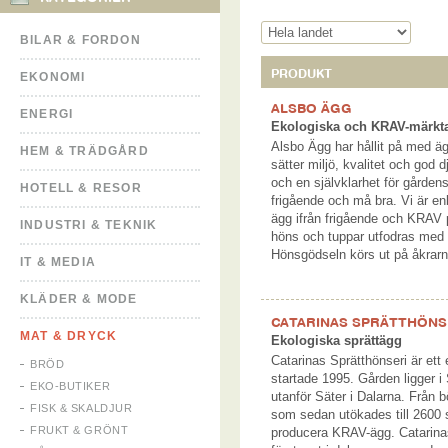
BILAR & FORDON
PRODUKT
EKONOMI
ALSBO ÄGG
ENERGI
Ekologiska och KRAV-märkta
Alsbo Ägg har hållit på med ä
HEM & TRÄDGÅRD
sätter miljö, kvalitet och god 
och en självklarhet för gårdens
HOTELL & RESOR
frigående och må bra. Vi är enb
ägg ifrån frigående och KRAV
INDUSTRI & TEKNIK
höns och tuppar utfodras med v
Hönsgödseln körs ut på åkra
IT & MEDIA
KLÄDER & MODE
CATARINAS SPRÄTTHÖNS
MAT & DRYCK
Ekologiska sprättägg
Catarinas Sprätthönseri är ett
BRÖD
startade 1995. Gården ligger i
EKO-BUTIKER
utanför Säter i Dalarna. Från 
FISK & SKALDJUR
som sedan utökades till 2600 st
FRUKT & GRÖNT
producera KRAV-ägg. Catarinas