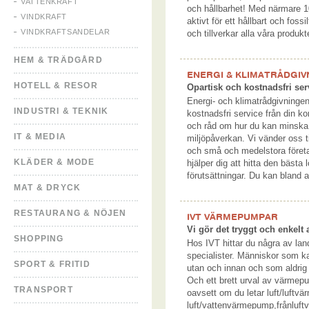
VATTENKRAFT
och hållbarhet! Med närmare 10
VINDKRAFT
aktivt för ett hållbart och fossi
VINDKRAFTSANDELAR
och tillverkar alla våra produ
HEM & TRÄDGÅRD
ENERGI & KLIMATRÅDGIV
HOTELL & RESOR
Opartisk och kostnadsfri se
Energi- och klimatrådgivningen
INDUSTRI & TEKNIK
kostnadsfri service från din k
och råd om hur du kan minska
IT & MEDIA
miljöpåverkan. Vi vänder oss ti
och små och medelstora företa
KLÄDER & MODE
hjälper dig att hitta den bästa 
förutsättningar. Du kan bland
MAT & DRYCK
RESTAURANG & NÖJEN
IVT VÄRMEPUMPAR
Vi gör det tryggt och enkel
SHOPPING
Hos IVT hittar du några av la
specialister. Människor som 
SPORT & FRITID
utan och innan och som aldrig 
Och ett brett urval av värmep
TRANSPORT
oavsett om du letar luft/luftv
luft/vattenvärmepump,frånluftv