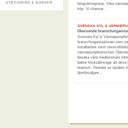
UTBILDNING & KURSER
bergvärmepump. Våra värmepum
köp. Vi chansar…
SVENSKA KYL & VÄRMEP
Oberoende branschorganisa
Svenska Kyl & Värmepumpför
branschorganisationen som saml
installatörer samt serviceföret
värmepumpbranschen. Därmed s
bevaka våra medlemmars intr
bättre förutsättningar att driva
bransch. Flertalet av landets ti
återförsäljare…