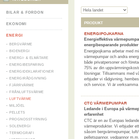
BILAR & FORDON
PRODUKT
EKONOMI
ENERGIPOJKARNA
ENERGI
Energieffektiva värmepumpa
BERGVÄRME
energibesparande produkter
Energipojkarna arbetar med mil
BIOENERGI
värmepumpar och andra energi
ENERGI- & ELMÄTARE
både privatpersoner och föret
ENERGIBESPARING
75% av din uppvärmningskost
ENERGIDEKLARATIONER
lösningar. Tillsammans med vå
ENERGIRÅDGIVNING
erbjuder vi rådgivning, hembesö
och service. Vi är verksamma f
FJÄRRVÄRME
FRÅNLUFTSVÄRME
LUFTVÄRME
CTC VÄRMEPUMPAR
MILJÖEL
Ledande i Europa på värme
PELLETS
erfarenhet
PROGNOSSTYRNING
CTC är en av Europas ledande 
värmeprodukter. Vi erbjuder ett
SOLENERGI
såsom bergvärmepumpar, luft
TERMOGRAFI
pelletspannor, vedpannor m.m. V