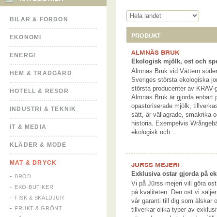
BILAR & FORDON
PRODUKT
EKONOMI
ALMNÄS BRUK
ENERGI
Ekologisk mjölk, ost och spe
Almnäs Bruk vid Vättern söder
HEM & TRÄDGÅRD
Sveriges största ekologiska j
största producenter av KRAV-g
HOTELL & RESOR
Almnäs Bruk är gjorda enbart 
opastöriserade mjölk, tillverk
INDUSTRI & TEKNIK
sätt, är vällagrade, smakrika 
historia. Exempelvis Wrångebä
IT & MEDIA
ekologisk och…
KLÄDER & MODE
MAT & DRYCK
JURSS MEJERI
Exklusiva ostar gjorda på e
BRÖD
Vi på Jürss mejeri vill göra o
EKO-BUTIKER
på kvaliteten. Den ost vi säljer
FISK & SKALDJUR
vår garanti till dig som älskar o
FRUKT & GRÖNT
tillverkar olika typer av exklu