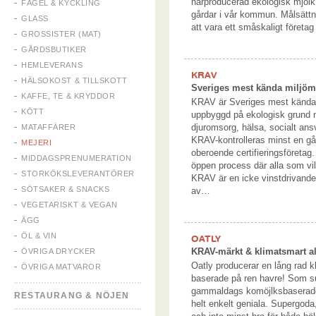
närproducerad ekologisk mjöl
FÅGEL & KYCKLING
gårdar i vår kommun. Målsätt
GLASS
att vara ett småskaligt företa
GROSSISTER (MAT)
GÅRDSBUTIKER
HEMLEVERANS
KRAV
HÄLSOKOST & TILLSKOTT
Sveriges mest kända miljöm
KAFFE, TE & KRYDDOR
KRAV är Sveriges mest kända 
KÖTT
uppbyggd på ekologisk grund m
djuromsorg, hälsa, socialt ans
MATAFFÄRER
KRAV-kontrolleras minst en gå
MEJERI
oberoende certifieringsföretag
MIDDAGSPRENUMERATION
öppen process där alla som vill
STORKÖKSLEVERANTÖRER
KRAV är en icke vinstdrivand
SÖTSAKER & SNACKS
av…
VEGETARISKT & VEGAN
ÄGG
ÖL & VIN
OATLY
KRAV-märkt & klimatsmart alt
ÖVRIGA DRYCKER
Oatly producerar en lång rad k
ÖVRIGA MATVAROR
baserade på ren havre! Som sub
gammaldags komöjlksbaserade 
RESTAURANG & NÖJEN
helt enkelt geniala. Supergoda,