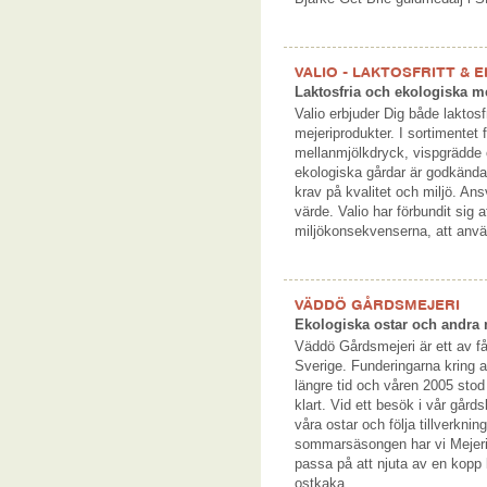
VALIO - LAKTOSFRITT & 
Laktosfria och ekologiska m
Valio erbjuder Dig både laktos
mejeriprodukter. I sortimentet 
mellanmjölkdryck, vispgrädde 
ekologiska gårdar är godkända 
krav på kvalitet och miljö. Ansv
värde. Valio har förbundit sig 
miljökonsekvenserna, att anv
VÄDDÖ GÅRDSMEJERI
Ekologiska ostar och andra 
Väddö Gårdsmejeri är ett av få
Sverige. Funderingarna kring a
längre tid och våren 2005 sto
klart. Vid ett besök i vår gård
våra ostar och följa tillverkn
sommarsäsongen har vi Mejeric
passa på att njuta av en kopp
ostkaka.…