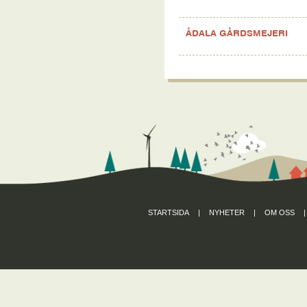
ÅDALA GÅRDSMEJERI
STARTSIDA
|
NYHETER
|
OM OSS