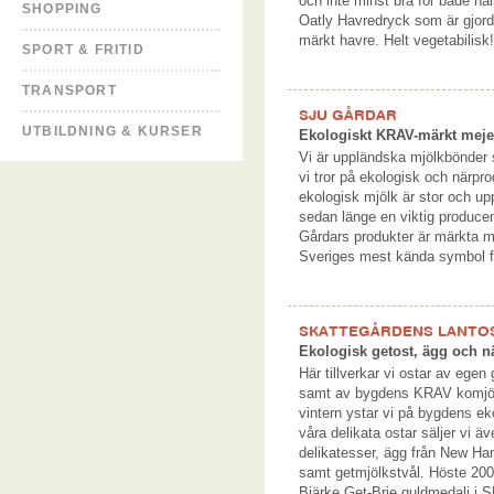
och inte minst bra för både hä
SHOPPING
Oatly Havredryck som är gjor
märkt havre. Helt vegetabilisk
SPORT & FRITID
TRANSPORT
SJU GÅRDAR
UTBILDNING & KURSER
Ekologiskt KRAV-märkt meje
Vi är uppländska mjölkbönder 
vi tror på ekologisk och närpr
ekologisk mjölk är stor och u
sedan länge en viktig producen
Gårdars produkter är märkta
Sveriges mest kända symbol f
SKATTEGÅRDENS LANTO
Ekologisk getost, ägg och n
Här tillverkar vi ostar av egen 
samt av bygdens KRAV komjölk.
vintern ystar vi på bygdens e
våra delikata ostar säljer vi 
delikatesser, ägg från New Ha
samt getmjölkstvål. Höste 200
Bjärke Get-Brie guldmedalj i 