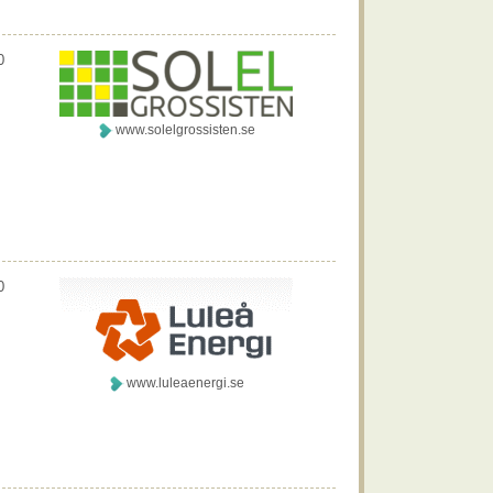
0
www.solelgrossisten.se
0
www.luleaenergi.se