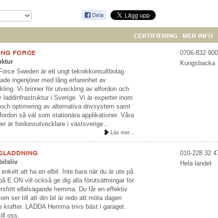
CERTIFIERING
MER INFO
ING FORCE
0706-832 900
uktur
Kungsbacka
Force Sweden är ett ungt teknikkonsultbolag
de ingenjörer med lång erfarenhet av
ling. Vi brinner för utveckling av elfordon och
laddinfrastruktur i Sverige. Vi är experter inom
och optimering av alternativa drivsystem samt
 fordon så väl som stationära applikationer. Våra
er är fordonsutvecklare i västsverige…
Läs mer...
LSLADDNING
010-228 32 4
bilsliv
Hela landet
enkelt att ha en elbil. Inte bara när du är ute på
på E.ON vill också ge dig alla förutsättningar för
sfritt elbilsägande hemma. Du får en effektiv
om ser till att din bil är redo att möta dagen
 krafter. LADDA Hemma trivs bäst i garaget.
ll oss.