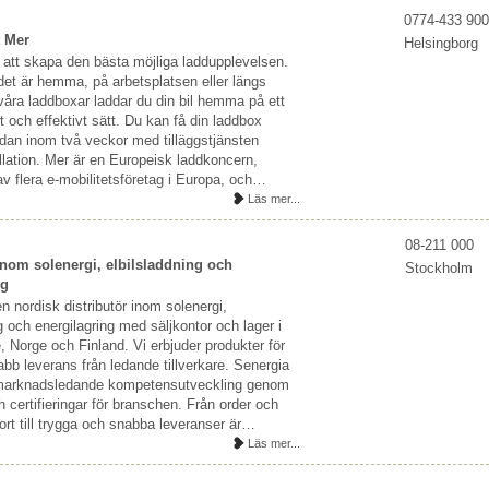
0774-433 900
t Mer
Helsingborg
r att skapa den bästa möjliga laddupplevelsen.
et är hemma, på arbetsplatsen eller längs
åra laddboxar laddar du din bil hemma på ett
t och effektivt sätt. Du kan få din laddbox
redan inom två veckor med tilläggstjänsten
llation. Mer är en Europeisk laddkoncern,
v flera e-mobilitetsföretag i Europa, och…
Läs mer...
08-211 000
 inom solenergi, elbilsladdning och
Stockholm
ng
n nordisk distributör inom solenergi,
g och energilagring med säljkontor och lager i
, Norge och Finland. Vi erbjuder produkter för
bb leverans från ledande tillverkare. Senergia
 marknadsledande kompetensutveckling genom
h certifieringar för branschen. Från order och
ort till trygga och snabba leveranser är…
Läs mer...