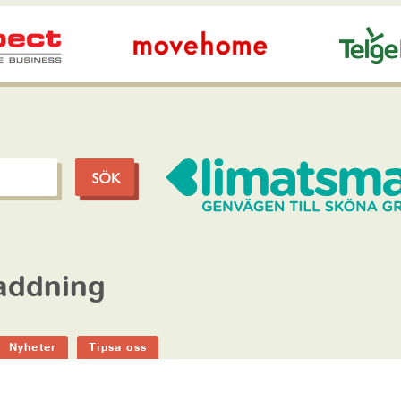
laddning
Nyheter
Tipsa oss