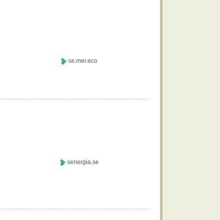
se.mer.eco
senergia.se