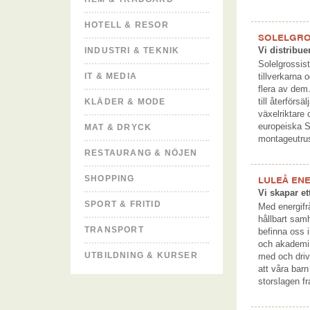
HOTELL & RESOR
SOLELGRO
Vi distribue
INDUSTRI & TEKNIK
Solelgrossist
IT & MEDIA
tillverkarna 
flera av dem.
till återförs
KLÄDER & MODE
växelriktare
europeiska So
MAT & DRYCK
montageutrus
RESTAURANG & NÖJEN
SHOPPING
LULEÅ EN
Vi skapar et
SPORT & FRITID
Med energifrå
hållbart samh
TRANSPORT
befinna oss
och akademi, 
UTBILDNING & KURSER
med och driv
att våra bar
storslagen f