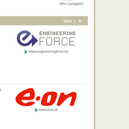
Jens Ljunggren
1
2
SIDA
,
www.engineeringforce.se
7
www.eon.se