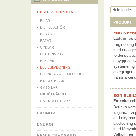
BILAR & FORDON
BILAR
PRODUKT
BILTILLBEHÖR
ENGINEER
BILVÅRD
Laddinfrast
BÅTAR
Engineering 
CYKLAR
med engagera
ECODRIVING
fordonsutveck
utbyggnad av 
ELBILAR
systemering 
ELBILSLADDNING
energilager i
ELCYKLAR & ELMOPEDER
främsta kund
ETANOLBILAR
GASBILAR
MILJÖBRÄNSLE
EON ELBI
Ett enkelt el
ÖVRIGA FORDON
Det ska vara 
vägarna - vi 
EKONOMI
ett bekymmer
laddlösning s
ENERGI
med förnyade
Välkommen ti
HEM & TRÄDGÅRD