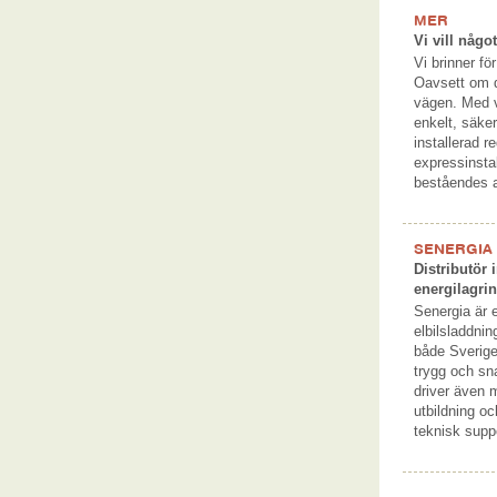
MER
Vi vill någo
Vi brinner fö
Oavsett om d
vägen. Med v
enkelt, säker
installerad 
expressinsta
beståendes a
SENERGIA
Distributör
energilagri
Senergia är e
elbilsladdnin
både Sverige
trygg och sna
driver även
utbildning oc
teknisk supp