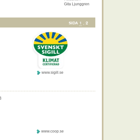
Gita Ljunggren
1
2
SIDA
,
www.sigill.se
3
www.coop.se