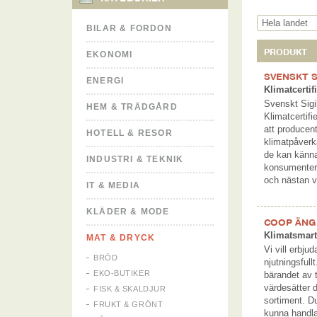
BILAR & FORDON
PRODUKT
EKONOMI
SVENSKT S
ENERGI
Klimatcerti
Svenskt Sigi
HEM & TRÄDGÅRD
Klimatcertif
att producen
HOTELL & RESOR
klimatpåverk
de kan känna
INDUSTRI & TEKNIK
konsumenter 
och nästan v
IT & MEDIA
KLÄDER & MODE
COOP ÄNG
Klimatsmar
MAT & DRYCK
Vi vill erbju
BRÖD
njutningsfull
EKO-BUTIKER
bärandet av 
värdesätter d
FISK & SKALDJUR
sortiment. D
FRUKT & GRÖNT
kunna handla 