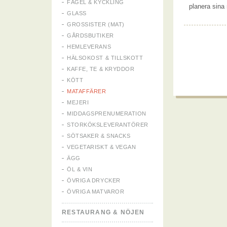
FÅGEL & KYCKLING
planera sina 
GLASS
GROSSISTER (MAT)
GÅRDSBUTIKER
HEMLEVERANS
HÄLSOKOST & TILLSKOTT
KAFFE, TE & KRYDDOR
KÖTT
MATAFFÄRER
MEJERI
MIDDAGSPRENUMERATION
STORKÖKSLEVERANTÖRER
SÖTSAKER & SNACKS
VEGETARISKT & VEGAN
ÄGG
ÖL & VIN
ÖVRIGA DRYCKER
ÖVRIGA MATVAROR
RESTAURANG & NÖJEN