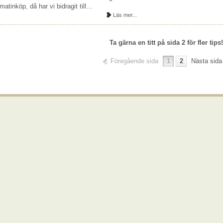
matinköp, då har vi bidragit till…
Läs mer...
Ta gärna en titt på sida 2 för fler tips!
Föregående sida
1
2
Nästa sida