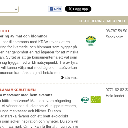
CERTIFIERING
MER INFO
IGILL
08-787 59 50
fiering av mat och blommor
Stockholm
ll har tillsammans med KRAV utvecklat en
iering för livsmedel och blommor som bygger på
ten har genomfört en rad åtgärder för att minska
an. Syftet är att ge konsumenterna ett val som
 sig trygga med ur klimatsynpunkt. Tre av fyra
vill kunna välja mat med lägre klimatpåverkan
arannan kan tänka sig att betala mer…
Läs mer...
LAMARKSBUTIKEN
0771-62 82 3
ta matvanor med hemleverans
Hela landet
da bättre matvanor! Mat skall vara någonting
t. Vi vänder oss till dig som vill slippa stressen,
tunga matkassar och bilköer. Du som
agsfärska råvaror och ett brett ekologiskt
u som söker inspiration och nyheter. Du som vill
klimatsmart. Om vi kan få fler att i lugn och ro