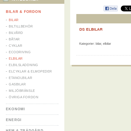
BILAR & FORDON
BILAR
BILTILLBEHÖR
DS ELBILAR
BILVÅRD
BÅTAR
Kategorier:
bilar
,
elbilar
CYKLAR
ECODRIVING
ELBILAR
ELBILSLADDNING
ELCYKLAR & ELMOPEDER
ETANOLBILAR
GASBILAR
MILJÖBRÄNSLE
ÖVRIGA FORDON
EKONOMI
ENERGI
HEM & TRÄDGÅRD