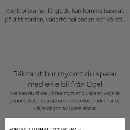
Kontrollera hur långt du kan komma baserat
på ditt fordon, väderförhållanden och körstil.
Räkna ut hur mycket du sparar
med en elbil från Opel
Här kan du räkna ut hur mycket du sparar varje år
genom skatt, bränsle och servicekostnader när du
väljer någon av Opels elbilar.
FORTSÄTT UTAN ATT ACCEPTERA →