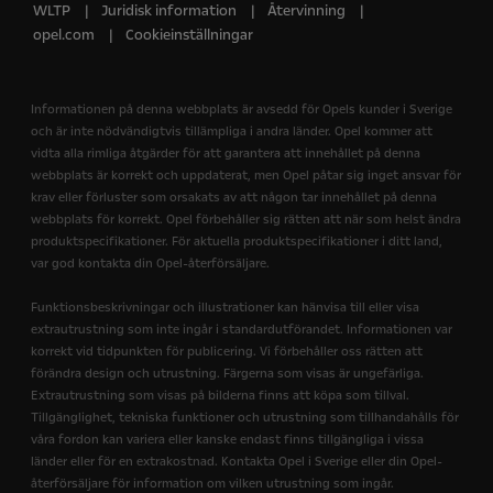
WLTP
Juridisk information
Återvinning
opel.com
Cookieinställningar
Informationen på denna webbplats är avsedd för Opels kunder i Sverige
och är inte nödvändigtvis tillämpliga i andra länder. Opel kommer att
vidta alla rimliga åtgärder för att garantera att innehållet på denna
webbplats är korrekt och uppdaterat, men Opel påtar sig inget ansvar för
krav eller förluster som orsakats av att någon tar innehållet på denna
webbplats för korrekt. Opel förbehåller sig rätten att när som helst ändra
produktspecifikationer. För aktuella produktspecifikationer i ditt land,
var god kontakta din Opel-återförsäljare.
Funktionsbeskrivningar och illustrationer kan hänvisa till eller visa
extrautrustning som inte ingår i standardutförandet. Informationen var
korrekt vid tidpunkten för publicering. Vi förbehåller oss rätten att
förändra design och utrustning. Färgerna som visas är ungefärliga.
Extrautrustning som visas på bilderna finns att köpa som tillval.
Tillgänglighet, tekniska funktioner och utrustning som tillhandahålls för
våra fordon kan variera eller kanske endast finns tillgängliga i vissa
länder eller för en extrakostnad. Kontakta Opel i Sverige eller din Opel-
återförsäljare för information om vilken utrustning som ingår.