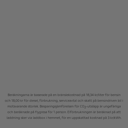
Beräkningarna är baserade på en bränslekostnad på 18,34 kr/liter för bensin
och 18,00 kr för diesel, förbrukning, serviceavtal och skatt på bensindriven bil i
motsvarande storlek. Besparingsjämförelsen för CO
-utsläpp är ungefärliga
2
och beräknade på flygresa för 1 person. Elförbrukningen är beräknad på att
laddning sker via laddbox i hemmet, för en uppskattad kostnad på 3 kr/kWh.