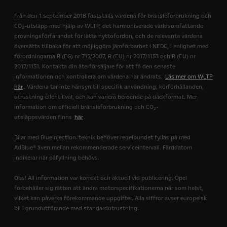
Från den 1 september 2018 fastställs värdena för bränsleförbrukning och
CO
-utsläpp med hjälp av WLTP, det harmoniserade världsomfattande
2
provningsförfarandet för lätta nyttofordon, och de relevanta värdena
översätts tillbaka för att möjliggöra jämförbarhet i NEDC, i enlighet med
förordningarna R (EG) nr 715/2007, R (EU) nr 2017/1153 och R (EU) nr
2017/1151. Kontakta din återförsäljare för att få den senaste
informationen och kontrollera om värdena har ändrats.
Läs mer om WLTP
här
. Värdena tar inte hänsyn till specifik användning, körförhållanden,
utrustning eller tillval, och kan variera beroende på däckformat. Mer
information om officiell bränsleförbrukning och CO
-
2
utsläppsvärden finns
här
.
Bilar med BlueInjection-teknik behöver regelbundet fyllas på med
AdBlue® även mellan rekommenderade serviceintervall. Färddatorn
indikerar när påfyllning behövs.
Obs! All information var korrekt och aktuell vid publicering. Opel
förbehåller sig rätten att ändra motorspecifikationerna när som helst,
vilket kan påverka förekommande uppgifter. Alla siffror avser europeisk
bil i grundutförande med standardutrustning.