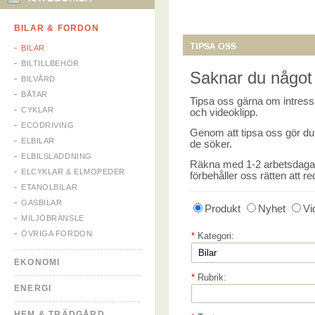
BILAR & FORDON
TIPSA OSS
BILAR
BILTILLBEHÖR
Saknar du något 
BILVÅRD
BÅTAR
Tipsa oss gärna om intressa
CYKLAR
och videoklipp.
ECODRIVING
Genom att tipsa oss gör du i
ELBILAR
de söker.
ELBILSLADDNING
Räkna med 1-2 arbetsdagar i
ELCYKLAR & ELMOPEDER
förbehåller oss rätten att re
ETANOLBILAR
GASBILAR
Produkt
Nyhet
Vi
MILJÖBRÄNSLE
ÖVRIGA FORDON
*
Kategori:
EKONOMI
*
Rubrik:
ENERGI
HEM & TRÄDGÅRD