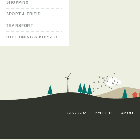
SHOPPING
SPORT & FRITID
TRANSPORT
UTBILDNING & KURSER
STARTSIDA
|
NYHETER
|
OM OSS