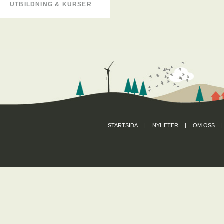
UTBILDNING & KURSER
STARTSIDA
|
NYHETER
|
OM OSS