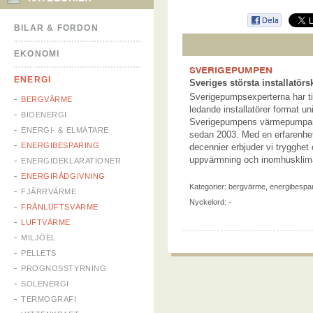
BILAR & FORDON
EKONOMI
SVERIGEPUMPEN
ENERGI
Sveriges största installatö
Sverigepumpsexperterna har 
BERGVÄRME
ledande installatörer format un
BIOENERGI
Sverigepumpens värmepumpar
ENERGI- & ELMÄTARE
sedan 2003. Med en erfarenhet
ENERGIBESPARING
decennier erbjuder vi trygghet
uppvärmning och inomhusklim
ENERGIDEKLARATIONER
ENERGIRÅDGIVNING
Kategorier:
bergvärme
,
energibespa
FJÄRRVÄRME
Nyckelord: -
FRÅNLUFTSVÄRME
LUFTVÄRME
MILJÖEL
PELLETS
PROGNOSSTYRNING
SOLENERGI
TERMOGRAFI