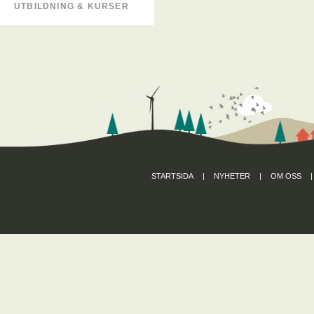
UTBILDNING & KURSER
STARTSIDA
|
NYHETER
|
OM OSS