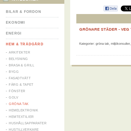
BILAR & FORDON
EKONOMI
GRÖNARE STÄDER - VEG
ENERGI
Kategorier:
gröna tak
,
miljökonsulter
HEM & TRÄDGÅRD
ARKITEKTER
BELYSNING
BRASA & GRILL
BYGG
FASADTVÄTT
FÄRG & TAPET
FÖNSTER
GOLV
GRÖNA TAK
HEMELEKTRONIK
HEMTEXTILIER
HUSHÅLLSAPPARATER
HUSTILLVERKARE