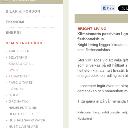
BILAR & FORDON
EKONOMI
BRIGHT LIVING
ENERGI
Klimatsmarta passivhus i g
flerbostadshus
HEM & TRÄDGÅRD
Bright Living bygger klimatsm
som flerbostadshus.
ARKITEKTER
BELYSNING
Stor vikt läggs vid att välja gif
BRASA & GRILL
som tillverkas på ett hållbart s
BYGG
helheten klimatsmart livsstil; 
energiproduktion, odling och åt
FASADTVÄTT
FÄRG & TAPET
I konceptet ingår även att skap
FÖNSTER
gemenskap och samverkan me
GOLV
Titta gärna in på vår hemsida f
GRÖNA TAK
HEMELEKTRONIK
Kategorier:
bygg
,
miljökonsulter
,
milj
HEMTEXTILIER
Nyckelord: -
HUSHÅLLSAPPARATER
HUSTILLVERKARE