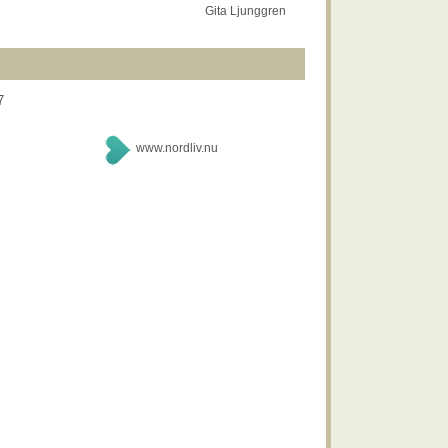
Gita Ljunggren
7
www.nordliv.nu