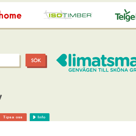
v
Tipsa oss
Info