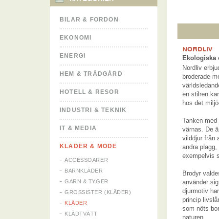
BILAR & FORDON
EKONOMI
NORDLIV
ENERGI
Ekologiska 
Nordliv erbj
HEM & TRÄDGÅRD
broderade mo
världsledand
HOTELL & RESOR
en stilren ka
hos det miljö
INDUSTRI & TEKNIK
Tanken med d
IT & MEDIA
värnas. De ä
vilddjur från
KLÄDER & MODE
andra plagg,
exempelvis se
ACCESSOARER
BARNKLÄDER
Brodyr valdes
GARN & TYGER
använder sig
djurmotiv har
GROSSISTER (KLÄDER)
princip livslå
KLÄDER
som nöts bort
KLÄDTVÄTT
naturen.