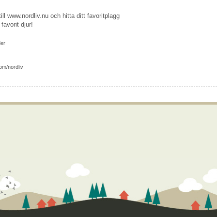
l www.nordliv.nu och hitta ditt favoritplagg
favorit djur!
der
m/nordliv