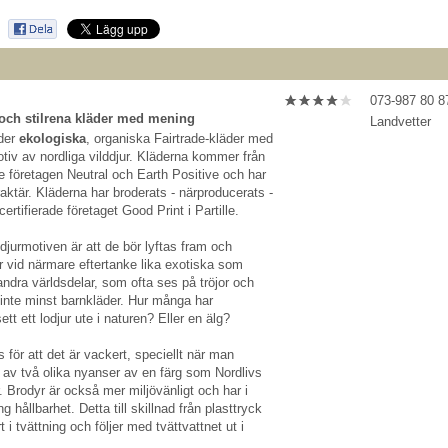
073-987 80 8
och stilrena kläder med mening
Landvetter
uder
ekologiska
, organiska Fairtrade-kläder med
tiv av nordliga vilddjur. Kläderna kommer från
e företagen Neutral och Earth Positive och har
raktär. Kläderna har broderats - närproducerats -
certifierade företaget Good Print i Partille.
jurmotiven är att de bör lyftas fram och
r vid närmare eftertanke lika exotiska som
 andra världsdelar, som ofta ses på tröjor och
 inte minst barnkläder. Hur många har
tt ett lodjur ute i naturen? Eller en älg?
 för att det är vackert, speciellt när man
 av två olika nyanser av en färg som Nordlivs
. Brodyr är också mer miljövänligt och har i
ng hållbarhet. Detta till skillnad från plasttryck
 i tvättning och följer med tvättvattnet ut i