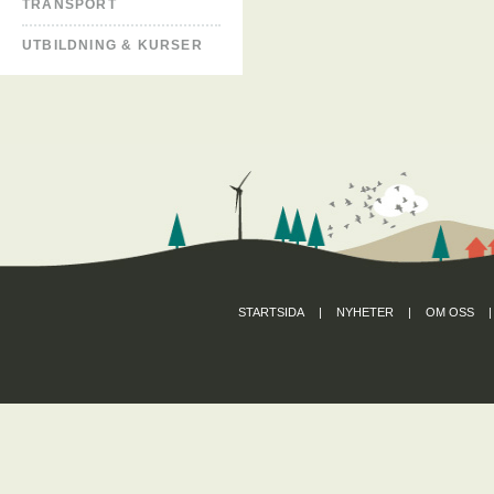
TRANSPORT
UTBILDNING & KURSER
STARTSIDA
|
NYHETER
|
OM OSS