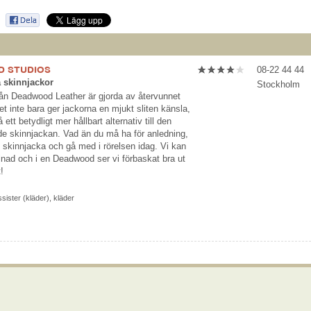
 STUDIOS
08-22 44 44
a skinnjackor
Stockholm
från Deadwood Leather är gjorda av återvunnet
ket inte bara ger jackorna en mjukt sliten känsla,
 ett betydligt mer hållbart alternativ till den
e skinnjackan. Vad än du må ha för anledning,
n skinnjacka och gå med i rörelsen idag. Vi kan
llnad och i en Deadwood ser vi förbaskat bra ut
!
sister (kläder)
,
kläder