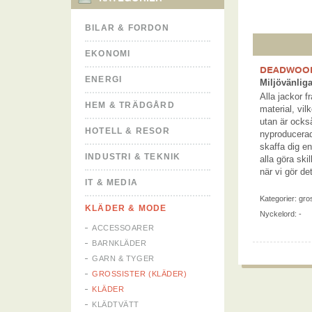
BILAR & FORDON
EKONOMI
DEADWOOD
ENERGI
Miljövänlig
Alla jackor 
HEM & TRÄDGÅRD
material, vil
utan är också
HOTELL & RESOR
nyproducerad
skaffa dig e
INDUSTRI & TEKNIK
alla göra ski
när vi gör det
IT & MEDIA
Kategorier:
gros
KLÄDER & MODE
Nyckelord: -
ACCESSOARER
BARNKLÄDER
GARN & TYGER
GROSSISTER (KLÄDER)
KLÄDER
KLÄDTVÄTT