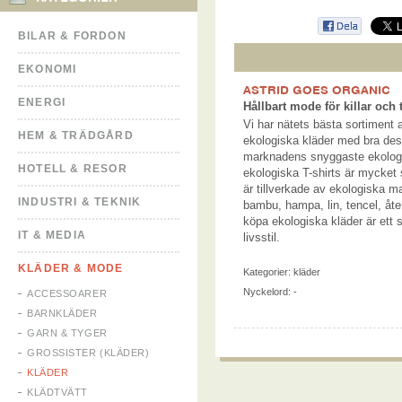
BILAR & FORDON
EKONOMI
ASTRID GOES ORGANIC
ENERGI
Hållbart mode för killar och t
Vi har nätets bästa sortiment
HEM & TRÄDGÅRD
ekologiska kläder med bra desi
marknadens snyggaste ekologi
HOTELL & RESOR
ekologiska T-shirts är mycket 
är tillverkade av ekologiska m
INDUSTRI & TEKNIK
bambu, hampa, lin, tencel, åt
köpa ekologiska kläder är ett sj
IT & MEDIA
livsstil.
KLÄDER & MODE
Kategorier:
kläder
Nyckelord: -
ACCESSOARER
BARNKLÄDER
GARN & TYGER
GROSSISTER (KLÄDER)
KLÄDER
KLÄDTVÄTT