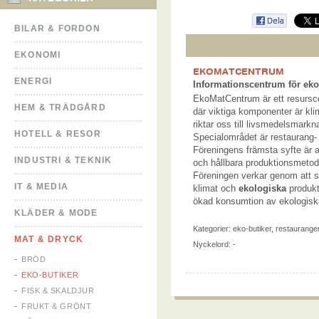
BILAR & FORDON
EKONOMI
EKOMATCENTRUM
ENERGI
Informationscentrum för eko
EkoMatCentrum är ett resursce
HEM & TRÄDGÅRD
där viktiga komponenter är klim
riktar oss till livsmedelsmarkn
HOTELL & RESOR
Specialområdet är restaurang-
Föreningens främsta syfte är at
INDUSTRI & TEKNIK
och hållbara produktionsmetode
Föreningen verkar genom att sp
IT & MEDIA
klimat och
ekologiska
produkt
ökad konsumtion av ekologisk
KLÄDER & MODE
Kategorier:
eko-butiker
,
restaurange
MAT & DRYCK
Nyckelord: -
BRÖD
EKO-BUTIKER
FISK & SKALDJUR
FRUKT & GRÖNT