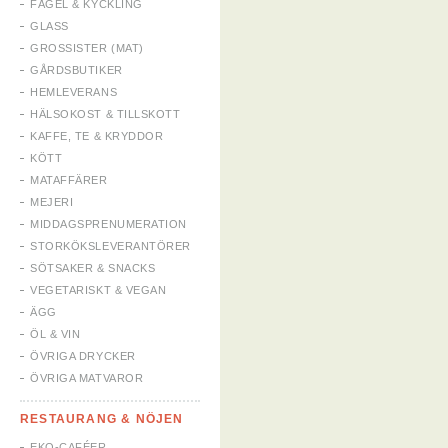
FÅGEL & KYCKLING
GLASS
GROSSISTER (MAT)
GÅRDSBUTIKER
HEMLEVERANS
HÄLSOKOST & TILLSKOTT
KAFFE, TE & KRYDDOR
KÖTT
MATAFFÄRER
MEJERI
MIDDAGSPRENUMERATION
STORKÖKSLEVERANTÖRER
SÖTSAKER & SNACKS
VEGETARISKT & VEGAN
ÄGG
ÖL & VIN
ÖVRIGA DRYCKER
ÖVRIGA MATVAROR
RESTAURANG & NÖJEN
EKO-CAFÉER