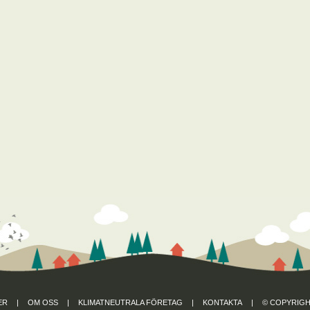
ER
|
OM OSS
|
KLIMATNEUTRALA FÖRETAG
|
KONTAKTA
|
© COPYRIGH