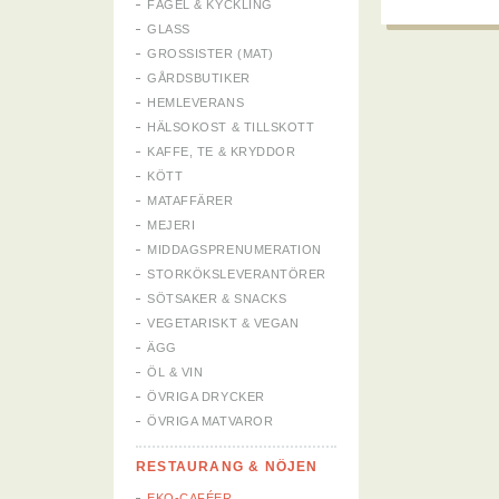
FÅGEL & KYCKLING
GLASS
GROSSISTER (MAT)
GÅRDSBUTIKER
HEMLEVERANS
HÄLSOKOST & TILLSKOTT
KAFFE, TE & KRYDDOR
KÖTT
MATAFFÄRER
MEJERI
MIDDAGSPRENUMERATION
STORKÖKSLEVERANTÖRER
SÖTSAKER & SNACKS
VEGETARISKT & VEGAN
ÄGG
ÖL & VIN
ÖVRIGA DRYCKER
ÖVRIGA MATVAROR
RESTAURANG & NÖJEN
EKO-CAFÉER