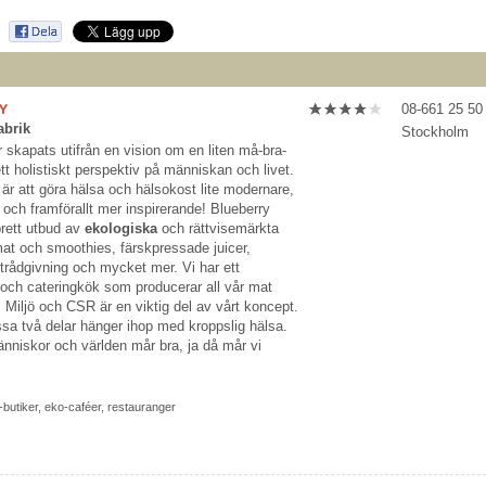
Y
08-661 25 50
abrik
Stockholm
 skapats utifrån en vision om en liten må-bra-
tt holistiskt perspektiv på människan och livet.
 är att göra hälsa och hälsokost lite modernare,
 och framförallt mer inspirerande! Blueberry
brett utbud av
ekologiska
och rättvisemärkta
mat och smoothies, färskpressade juicer,
strådgivning och mycket mer. Vi har ett
 och cateringkök som producerar all vår mat
 Miljö och CSR är en viktig del av vårt koncept.
ssa två delar hänger ihop med kroppslig hälsa.
niskor och världen mår bra, ja då mår vi
-butiker
,
eko-caféer
,
restauranger