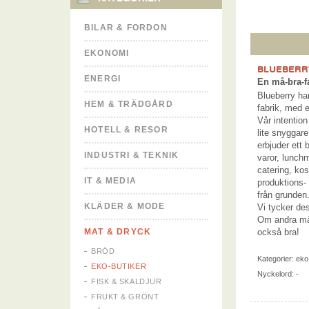
BILAR & FORDON
EKONOMI
BLUEBERR
ENERGI
En må-bra-f
Blueberry har
HEM & TRÄDGÅRD
fabrik, med e
Vår intention
HOTELL & RESOR
lite snyggare
erbjuder ett 
INDUSTRI & TEKNIK
varor, lunch
catering, ko
IT & MEDIA
produktions-
från grunden.
KLÄDER & MODE
Vi tycker de
Om andra män
MAT & DRYCK
också bra!
BRÖD
Kategorier:
eko
EKO-BUTIKER
Nyckelord: -
FISK & SKALDJUR
FRUKT & GRÖNT