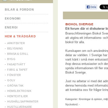
BILAR & FORDON
EKONOMI
BIOKOL SVERIGE
ENERGI
Ett forum där vi diskuterar bi
Branschföreningen Biokol Sver
HEM & TRÄDGÅRD
att utgöra ett informations- 
biokol för alla.
ARKITEKTER
BELYSNING
Kunskapen om och användninge
BRASA & GRILL
delar av världen. I Sverige ha
BYGG
varit känt i små men entusiasti
ihop dessa entusiaster och de
FASADTVÄTT
sprida informationen till fler 
FÄRG & TAPET
Biokol Sverige.
FÖNSTER
GOLV
Just nu arbetar vi med det admi
denna hemsida med informati
GRÖNA TAK
att kontakta oss för frågor kri
HEMELEKTRONIK
HEMTEXTILIER
Kategorier:
föreningar & opinion
,
milj
HUSHÅLLSAPPARATER
Nyckelord: -
HUSTILLVERKARE