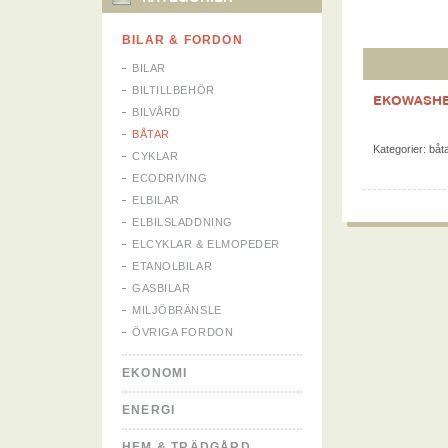
BILAR & FORDON
BILAR
BILTILLBEHÖR
EKOWASH
BILVÅRD
BÅTAR
Kategorier:
båt
CYKLAR
ECODRIVING
ELBILAR
ELBILSLADDNING
ELCYKLAR & ELMOPEDER
ETANOLBILAR
GASBILAR
MILJÖBRÄNSLE
ÖVRIGA FORDON
EKONOMI
ENERGI
HEM & TRÄDGÅRD