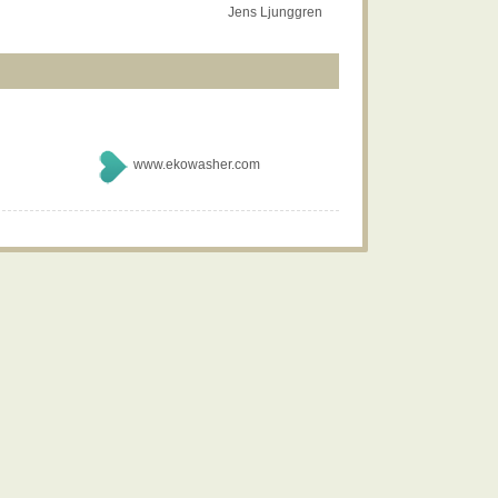
Jens Ljunggren
www.ekowasher.com