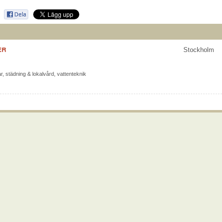
ER
Stockholm
ar
,
städning & lokalvård
,
vattenteknik