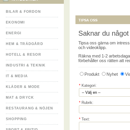
BILAR & FORDON
TIPSA OSS
EKONOMI
Saknar du något 
ENERGI
Tipsa oss gärna om intressa
HEM & TRÄDGÅRD
och videoklipp.
HOTELL & RESOR
Räkna med 1-2 arbetsdagar i
förbehåller oss rätten att re
INDUSTRI & TEKNIK
Produkt
Nyhet
Vi
IT & MEDIA
*
Kategori:
KLÄDER & MODE
MAT & DRYCK
*
Rubrik:
RESTAURANG & NÖJEN
SHOPPING
*
Text:
SPORT & FRITID