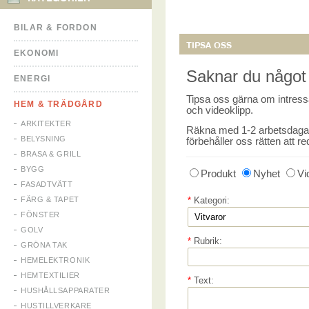
BILAR & FORDON
TIPSA OSS
EKONOMI
Saknar du något 
ENERGI
Tipsa oss gärna om intressa
HEM & TRÄDGÅRD
och videoklipp.
ARKITEKTER
Räkna med 1-2 arbetsdagar i
BELYSNING
förbehåller oss rätten att re
BRASA & GRILL
BYGG
Produkt
Nyhet
Vi
FASADTVÄTT
FÄRG & TAPET
*
Kategori:
FÖNSTER
GOLV
*
Rubrik:
GRÖNA TAK
HEMELEKTRONIK
HEMTEXTILIER
*
Text:
HUSHÅLLSAPPARATER
HUSTILLVERKARE