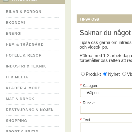
BILAR & FORDON
TIPSA OSS
EKONOMI
Saknar du något 
ENERGI
Tipsa oss gärna om intressa
HEM & TRÄDGÅRD
och videoklipp.
HOTELL & RESOR
Räkna med 1-2 arbetsdagar i
förbehåller oss rätten att re
INDUSTRI & TEKNIK
Produkt
Nyhet
Vi
IT & MEDIA
*
Kategori:
KLÄDER & MODE
MAT & DRYCK
*
Rubrik:
RESTAURANG & NÖJEN
*
Text:
SHOPPING
SPORT & FRITID