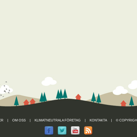
ER
|
OM OSS
|
KLIMATNEUTRALA FÖRETAG
|
KONTAKTA
|
© COPYRIGH