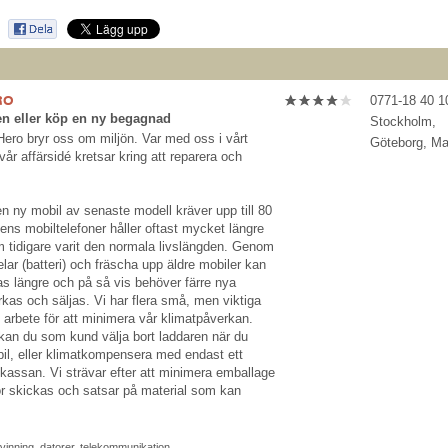
RO
0771-18 40 1
n eller köp en ny begagnad
Stockholm,
ero bryr oss om miljön. Var med oss i vårt
Göteborg, M
vår affärsidé kretsar kring att reparera och
 en ny mobil av senaste modell kräver upp till 80
ns mobiltelefoner håller oftast mycket längre
m tidigare varit den normala livslängden. Genom
delar (batteri) och fräscha upp äldre mobiler kan
 längre och på så vis behöver färre nya
erkas och säljas. Vi har flera små, men viktiga
rt arbete för att minimera vår klimatpåverkan.
kan du som kund välja bort laddaren när du
il, eller klimatkompensera med endast ett
 kassan. Vi strävar efter att minimera emballage
or skickas och satsar på material som kan
rvinning
,
datorer
,
telekommunikation