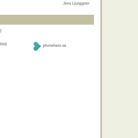
Jens Ljunggren
0
almö
phonehero.se