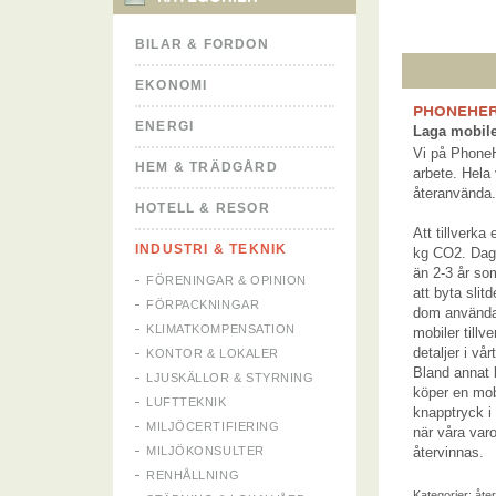
BILAR & FORDON
EKONOMI
PHONEHE
ENERGI
Laga mobile
Vi på PhoneH
HEM & TRÄDGÅRD
arbete. Hela 
återanvända.
HOTELL & RESOR
Att tillverka
INDUSTRI & TEKNIK
kg CO2. Dage
än 2-3 år so
FÖRENINGAR & OPINION
att byta slit
FÖRPACKNINGAR
dom användas
KLIMATKOMPENSATION
mobiler tillv
detaljer i vå
KONTOR & LOKALER
Bland annat 
LJUSKÄLLOR & STYRNING
köper en mob
LUFTTEKNIK
knapptryck i
MILJÖCERTIFIERING
när våra var
MILJÖKONSULTER
återvinnas.
RENHÅLLNING
Kategorier:
åte