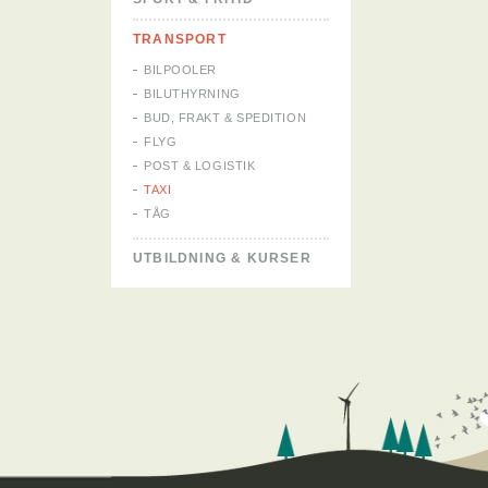
TRANSPORT
BILPOOLER
BILUTHYRNING
BUD, FRAKT & SPEDITION
FLYG
POST & LOGISTIK
TAXI
TÅG
UTBILDNING & KURSER