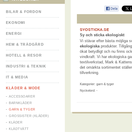
BILAR & FORDON
EKONOMI
SYOSTICKA.SE
ENERGI
Sy och sticka ekologiskt
Vi stävar efter bästa möjliga s
HEM & TRÄDGÅRD
ekologiska
produkter. Tillgån
ökat betydligt och nu finns oc
HOTELL & RESOR
vindkraft. Vi har ekologiska g
textilverkstad, Mark & Katten
INDUSTRI & TEKNIK
det omärkta sortimentet ställe
tillverkning.
IT & MEDIA
Kategorier:
garn & tyger
KLÄDER & MODE
Nyckelord: -
ACCESSOARER
BARNKLÄDER
GARN & TYGER
GROSSISTER (KLÄDER)
KLÄDER
KLÄDTVÄTT