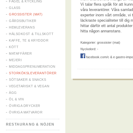
FÅGEL & KYCKLING
Vi talar flera språk för att k
GLASS
våra leverantörer. Våra samlade
GROSSISTER (MAT)
experter inom vårt område, vi t
läckraste specialiteter till di
GÅRDSBUTIKER
hittar därför ett antal produkt
HEMLEVERANS
hitta någon annanstans.
HÄLSOKOST & TILLSKOTT
KAFFE, TE & KRYDDOR
Kategorier:
grossister (mat)
KÖTT
Nyckelord: -
MATAFFÄRER
facebook.com/c & e gastro-impo
MEJERI
MIDDAGSPRENUMERATION
STORKÖKSLEVERANTÖRER
SÖTSAKER & SNACKS
VEGETARISKT & VEGAN
ÄGG
ÖL & VIN
ÖVRIGA DRYCKER
ÖVRIGA MATVAROR
RESTAURANG & NÖJEN