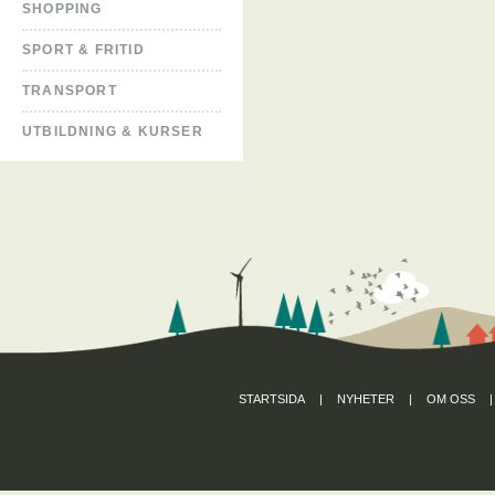
SHOPPING
SPORT & FRITID
TRANSPORT
UTBILDNING & KURSER
STARTSIDA
|
NYHETER
|
OM OSS