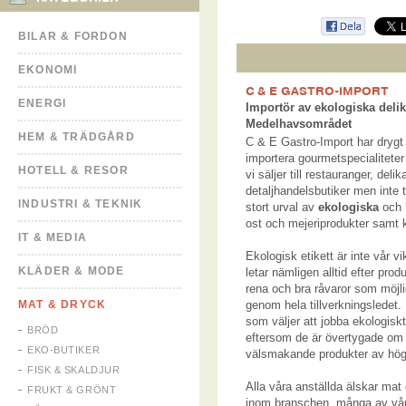
BILAR & FORDON
EKONOMI
C & E GASTRO-IMPORT
ENERGI
Importör av ekologiska delik
Medelhavsområdet
HEM & TRÄDGÅRD
C & E Gastro-Import har drygt 
importera gourmetspecialitete
HOTELL & RESOR
vi säljer till restauranger, deli
detaljhandelsbutiker men inte ti
INDUSTRI & TEKNIK
stort urval av
ekologiska
och
ost och mejeriprodukter samt k
IT & MEDIA
Ekologisk etikett är inte vår v
KLÄDER & MODE
letar nämligen alltid efter pr
rena och bra råvaror som möjlig
MAT & DRYCK
genom hela tillverkningsledet.
som väljer att jobba ekologiskt
BRÖD
eftersom de är övertygade om
EKO-BUTIKER
välsmakande produkter av högr
FISK & SKALDJUR
Alla våra anställda älskar mat
FRUKT & GRÖNT
inom branschen, många av våra