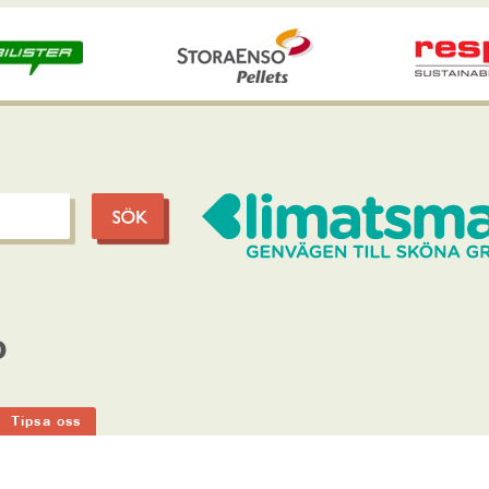
o
Tipsa oss