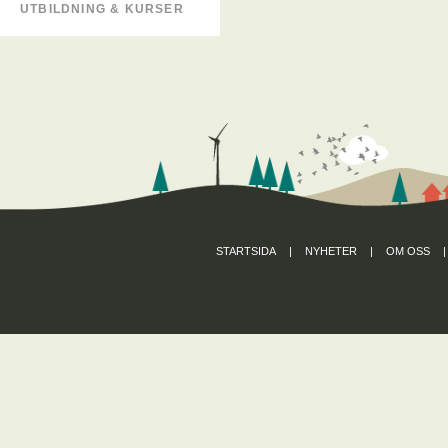
UTBILDNING & KURSER
STARTSIDA
|
NYHETER
|
OM OSS