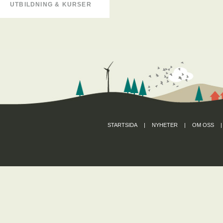
UTBILDNING & KURSER
STARTSIDA
|
NYHETER
|
OM OSS