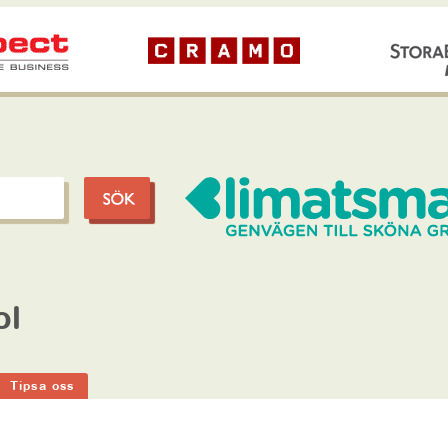
ol
Tipsa oss