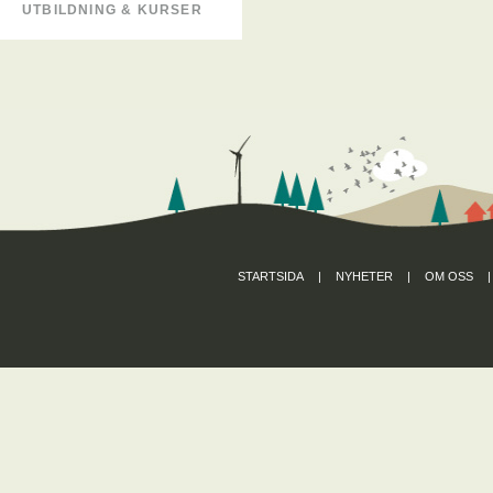
UTBILDNING & KURSER
STARTSIDA
|
NYHETER
|
OM OSS