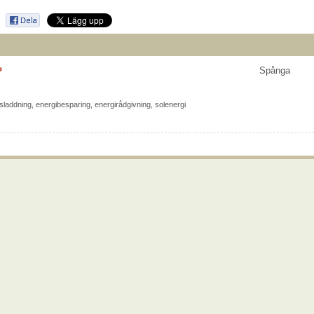
P
Spånga
lsladdning
,
energibesparing
,
energirådgivning
,
solenergi