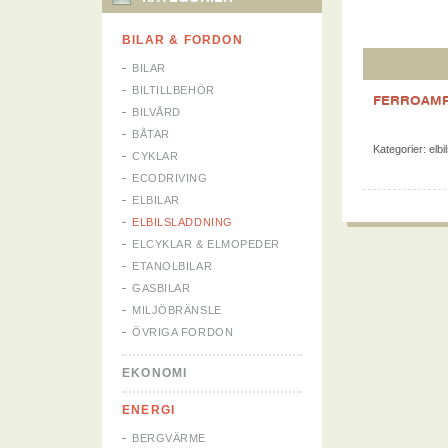
BILAR & FORDON
BILAR
BILTILLBEHÖR
FERROAM
BILVÅRD
BÅTAR
Kategorier:
elbi
CYKLAR
ECODRIVING
ELBILAR
ELBILSLADDNING
ELCYKLAR & ELMOPEDER
ETANOLBILAR
GASBILAR
MILJÖBRÄNSLE
ÖVRIGA FORDON
EKONOMI
ENERGI
BERGVÄRME