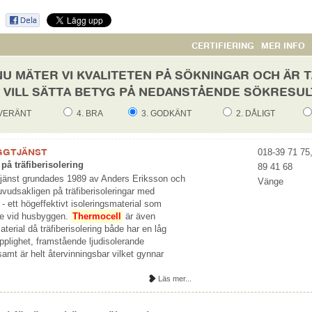
CERTIFIERING
MER INFO
NU MÄTER VI KVALITETEN PÅ SÖKNINGAR OCH ÄR
 VILL SÄTTA BETYG PÅ NEDANSTÅENDE SÖKRESUL
UVERÄNT
4. BRA
3. GODKÄNT
2. DÅLIGT
GGTJÄNST
018-39 71 75
 på träfiberisolering
89 41 68
jänst grundades 1989 av Anders Eriksson och
Vänge
huvudsakligen på träfiberisoleringar med
- ett högeffektivt isoleringsmaterial som
ge vid husbyggen.
Thermocell
är även
terial då träfiberisolering både har en låg
pplighet, framstående ljudisolerande
amt är helt återvinningsbar vilket gynnar
Läs mer...