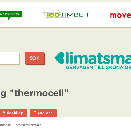
g "thermocell"
Videoklipp
Tipsa oss
ermocell"
. 1 produkter hittades.