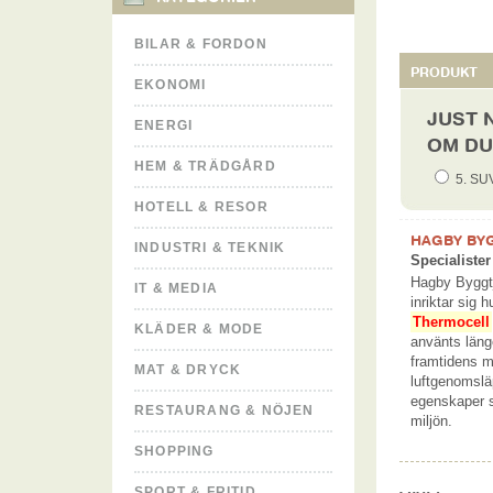
BILAR & FORDON
PRODUKT
EKONOMI
JUST 
ENERGI
OM DU
HEM & TRÄDGÅRD
5. S
HOTELL & RESOR
HAGBY BY
INDUSTRI & TEKNIK
Specialister
Hagby Byggt
IT & MEDIA
inriktar sig 
Thermocell
KLÄDER & MODE
använts län
framtidens ma
MAT & DRYCK
luftgenomslä
egenskaper s
RESTAURANG & NÖJEN
miljön.
SHOPPING
SPORT & FRITID