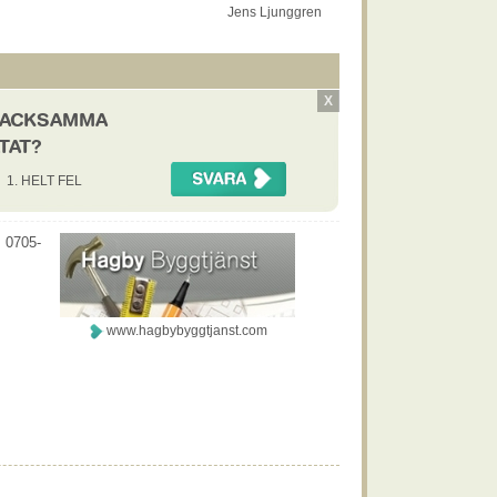
Jens Ljunggren
X
 TACKSAMMA
TAT?
1. HELT FEL
, 0705-
www.hagbybyggtjanst.com