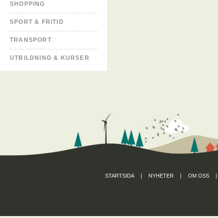
SHOPPING
SPORT & FRITID
TRANSPORT
UTBILDNING & KURSER
STARTSIDA
|
NYHETER
|
OM OSS