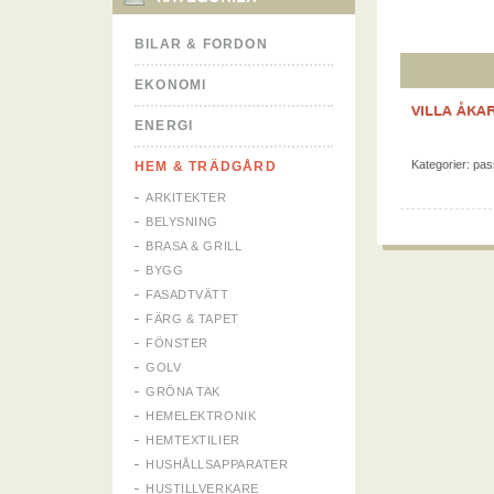
BILAR & FORDON
EKONOMI
VILLA ÅKA
ENERGI
Kategorier:
pas
HEM & TRÄDGÅRD
ARKITEKTER
BELYSNING
BRASA & GRILL
BYGG
FASADTVÄTT
FÄRG & TAPET
FÖNSTER
GOLV
GRÖNA TAK
HEMELEKTRONIK
HEMTEXTILIER
HUSHÅLLSAPPARATER
HUSTILLVERKARE