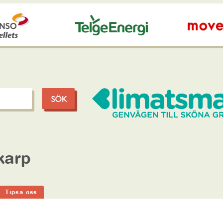
åkarp
Tipsa oss