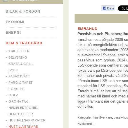
BILAR & FORDON
EKONOMI
EMRAHUS
ENERGI
Passivhus och Plusenergih
Emrahus resa började 2006 s
HEM & TRÄDGÅRD
fokus på energieffektiva och v
den svenska marknaden. 2008
ARKITEKTER
husleverantör i Sverige, stolt
BELYSNING
passivhus som typhus. 2014 up
BRASA & GRILL
LSS-boende som certifierat pa
BYGG
fokus varit på LSS-boenden oc
kommuner och privata vårdför
FASADTVÄTT
främsta inom LSS och har som
FÄRG & TAPET
standard för LSS-boenden i Sv
FÖNSTER
Emrahus mål är inte att bli stör
GOLV
med närhet till kund och med s
ligga i framkant när det gälle
GRÖNA TAK
och villor.
HEMELEKTRONIK
HEMTEXTILIER
Kategorier:
hustillverkare
,
passivhus
HUSHÅLLSAPPARATER
Nyckelord: -
HUSTILLVERKARE