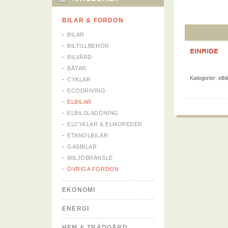
BILAR & FORDON
BILAR
BILTILLBEHÖR
EINRIDE
BILVÅRD
BÅTAR
Kategorier:
elbi
CYKLAR
ECODRIVING
ELBILAR
ELBILSLADDNING
ELCYKLAR & ELMOPEDER
ETANOLBILAR
GASBILAR
MILJÖBRÄNSLE
ÖVRIGA FORDON
EKONOMI
ENERGI
HEM & TRÄDGÅRD