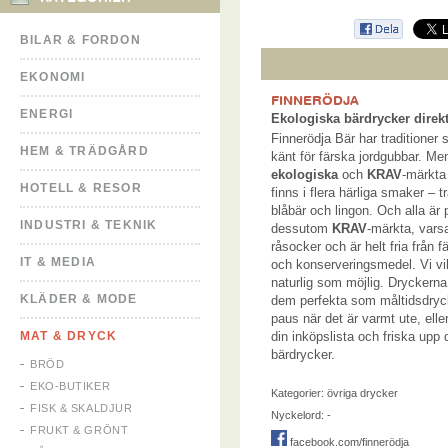
BILAR & FORDON
EKONOMI
FINNERÖDJA
ENERGI
Ekologiska bärdrycker direk
Finnerödja Bär har traditioner
HEM & TRÄDGÅRD
känt för färska jordgubbar. Me
ekologiska
och
KRAV
-märkta
HOTELL & RESOR
finns i flera härliga smaker – t
blåbär och lingon. Och alla är 
INDUSTRI & TEKNIK
dessutom
KRAV
-märkta, vars
råsocker och är helt fria frå
IT & MEDIA
och konserveringsmedel. Vi vi
naturlig som möjlig. Dryckerna
KLÄDER & MODE
dem perfekta som måltidsdryc
paus när det är varmt ute, elle
MAT & DRYCK
din inköpslista och friska upp
bärdrycker.
BRÖD
EKO-BUTIKER
Kategorier:
övriga drycker
FISK & SKALDJUR
Nyckelord: -
FRUKT & GRÖNT
facebook.com/finnerödja