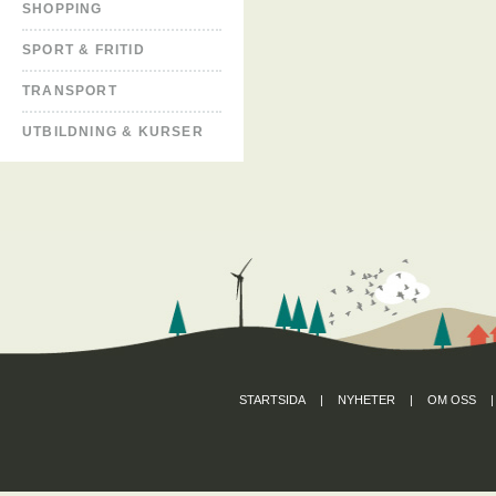
SHOPPING
SPORT & FRITID
TRANSPORT
UTBILDNING & KURSER
STARTSIDA
|
NYHETER
|
OM OSS