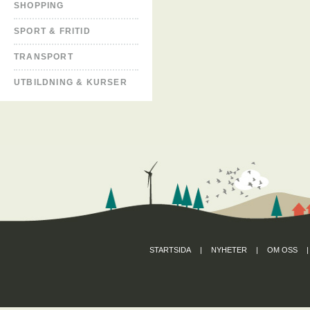
SHOPPING
SPORT & FRITID
TRANSPORT
UTBILDNING & KURSER
STARTSIDA
|
NYHETER
|
OM OSS