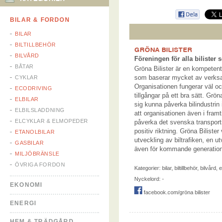
BILAR & FORDON
BILAR
BILTILLBEHÖR
GRÖNA BILISTER
BILVÅRD
Föreningen för alla bilister
BÅTAR
Gröna Bilister är en kompetent
som baserar mycket av verksam
CYKLAR
Organisationen fungerar väl o
ECODRIVING
tillgångar på ett bra sätt. Grön
ELBILAR
sig kunna påverka bilindustrin i
ELBILSLADDNING
att organisationen även i fra
ELCYKLAR & ELMOPEDER
påverka det svenska transport
positiv riktning. Gröna Bilister
ETANOLBILAR
utveckling av biltrafiken, en u
GASBILAR
även för kommande generationer
MILJÖBRÄNSLE
ÖVRIGA FORDON
Kategorier:
bilar
,
biltillbehör
,
bilvård
,
e
Nyckelord: -
EKONOMI
facebook.com/gröna bilister
ENERGI
HEM & TRÄDGÅRD