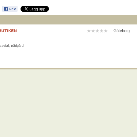
UTIKEN
Göteborg
savfall
,
trädgård