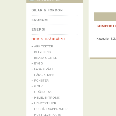
BILAR & FORDON
EKONOMI
KOMPOSTB
ENERGI
Kategorier:
kök
HEM & TRÄDGÅRD
ARKITEKTER
BELYSNING
BRASA & GRILL
BYGG
FASADTVÄTT
FÄRG & TAPET
FÖNSTER
GOLV
GRÖNA TAK
HEMELEKTRONIK
HEMTEXTILIER
HUSHÅLLSAPPARATER
HUSTILLVERKARE