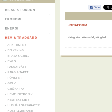
BILAR & FORDON
EKONOMI
JORAFORM
ENERGI
Kategorier:
köksavfall
,
trädgård
HEM & TRÄDGÅRD
ARKITEKTER
BELYSNING
BRASA & GRILL
BYGG
FASADTVÄTT
FÄRG & TAPET
FÖNSTER
GOLV
GRÖNA TAK
HEMELEKTRONIK
HEMTEXTILIER
HUSHÅLLSAPPARATER
HUSTILLVERKARE