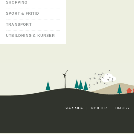
SHOPPING
SPORT & FRITID
TRANSPORT
UTBILDNING & KURSER
STARTSIDA
|
NYHETER
|
OM OSS