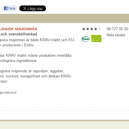
OLOGISK MAJONNÄS
08-727 05 00
och svensktillverkad
Hela landet
ogiska majonnäs är både KRAV-märkt och EU-
h produceras i Eslöv.
allas KRAV märkt måste produkten innehålla
ologiska ingredienser.
logiska majonnäs är rapsoljan, äggulan,
ern, sockret, senapsfröet och ättikan KRAV-
aror.
iga matvaror