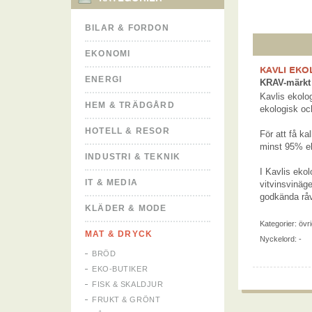
BILAR & FORDON
EKONOMI
KAVLI EK
ENERGI
KRAV-märkt 
Kavlis ekol
HEM & TRÄDGÅRD
ekologisk oc
HOTELL & RESOR
För att få k
minst 95% ek
INDUSTRI & TEKNIK
I Kavlis eko
IT & MEDIA
vitvinsvinäg
godkända råv
KLÄDER & MODE
Kategorier:
övr
MAT & DRYCK
Nyckelord: -
BRÖD
EKO-BUTIKER
FISK & SKALDJUR
FRUKT & GRÖNT