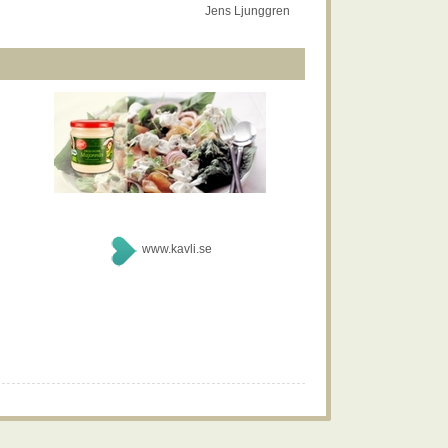
Jens Ljunggren
www.kavli.se